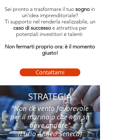
Sei pronto a trasformare il tuo
sogno
in
un'idea imprenditoriale?
Ti supporto nel renderla realizzabile, un
caso di successo
e attrattiva per
potenziali investitori e talenti
Non fermarti proprio ora: è il momento
giusto!
Contattami
STRATEGIA
"Non c’è vento favorevole
per
il marinaio che non sa
dove andare"
(Lucio Anneo Seneca)