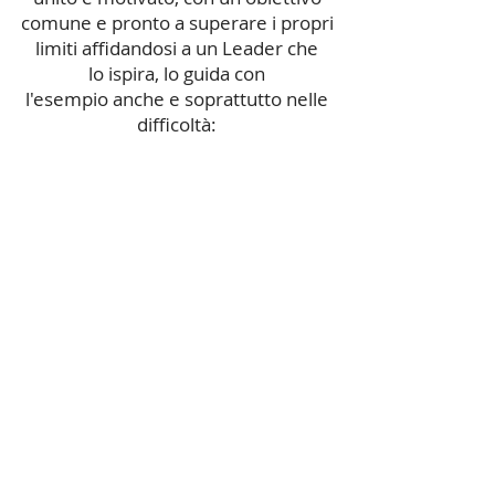
comune e pronto a superare i propri
limiti affidandosi a un Leader che
lo ispira, lo guida con
l'esempio anche e soprattutto nelle
difficoltà:
Sei pronto ad essere tu
questo Leader?
Affrontiamo insieme questa bella
sfida!
Cosa aspetti? Clicca qui
PROCESSI