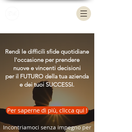
Enrico Mirotti
Lead Your Future. Make Your Move
Rendi le difficili sfide quotidiane
l'occasione per prendere
nuove e vincenti decisioni
per il FUTURO della tua azienda
e dei tuoi SUCCESSI.
Per saperne di più, clicca qui !
Incontriamoci senza impegno per